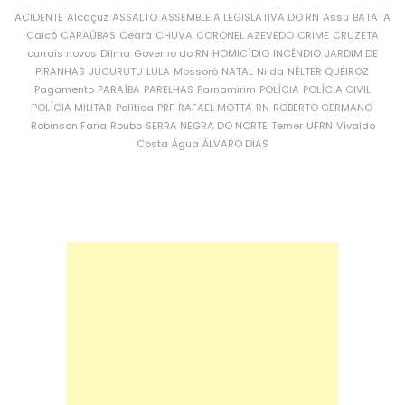
ACIDENTE
Alcaçuz
ASSALTO
ASSEMBLEIA LEGISLATIVA DO RN
Assu
BATATA
Caicó
CARAÚBAS
Ceará
CHUVA
CORONEL AZEVEDO
CRIME
CRUZETA
currais novos
Dilma
Governo do RN
HOMICÍDIO
INCÊNDIO
JARDIM DE
PIRANHAS
JUCURUTU
LULA
Mossoró
NATAL
Nilda
NÉLTER QUEIROZ
Pagamento
PARAÍBA
PARELHAS
Parnamirim
POLÍCIA
POLÍCIA CIVIL
POLÍCIA MILITAR
Política
PRF
RAFAEL MOTTA
RN
ROBERTO GERMANO
Robinson Faria
Roubo
SERRA NEGRA DO NORTE
Temer
UFRN
Vivaldo
Costa
Água
ÁLVARO DIAS