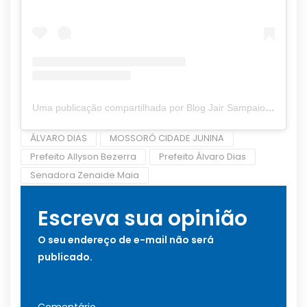
Uma publicação compartilhada por Blog Jair Sampaio (@blogjairsampaio_)
ÁLVARO DIAS
MOSSORÓ CIDADE JUNINA
Prefeito Allyson Bezerra
Prefeito Álvaro Dias
Senadora Zenaide Maia
Escreva sua opinião
O seu endereço de e-mail não será
publicado.