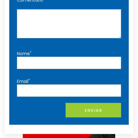
Comentário
*
Nome
*
Email
ENVIAR