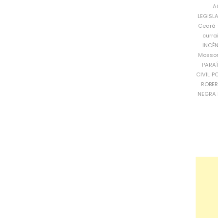
A
LEGISL
Ceará
curra
INCÊ
Mosso
PARA
CIVIL
PO
ROBE
NEGRA 