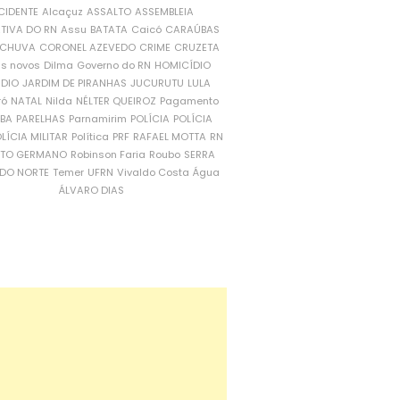
CIDENTE
Alcaçuz
ASSALTO
ASSEMBLEIA
ATIVA DO RN
Assu
BATATA
Caicó
CARAÚBAS
CHUVA
CORONEL AZEVEDO
CRIME
CRUZETA
is novos
Dilma
Governo do RN
HOMICÍDIO
NDIO
JARDIM DE PIRANHAS
JUCURUTU
LULA
ró
NATAL
Nilda
NÉLTER QUEIROZ
Pagamento
ÍBA
PARELHAS
Parnamirim
POLÍCIA
POLÍCIA
LÍCIA MILITAR
Política
PRF
RAFAEL MOTTA
RN
RTO GERMANO
Robinson Faria
Roubo
SERRA
DO NORTE
Temer
UFRN
Vivaldo Costa
Água
ÁLVARO DIAS