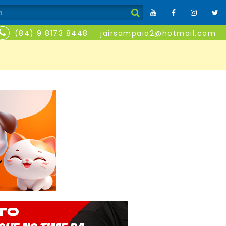
(84) 9 8173 8448
jairsampaio2@hotmail.com