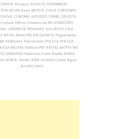
CIDENTE
Alcaçuz
ASSALTO
ASSEMBLEIA
ATIVA DO RN
Assu
BATATA
Caicó
CARAÚBAS
CHUVA
CORONEL AZEVEDO
CRIME
CRUZETA
is novos
Dilma
Governo do RN
HOMICÍDIO
NDIO
JARDIM DE PIRANHAS
JUCURUTU
LULA
ró
NATAL
Nilda
NÉLTER QUEIROZ
Pagamento
ÍBA
PARELHAS
Parnamirim
POLÍCIA
POLÍCIA
LÍCIA MILITAR
Política
PRF
RAFAEL MOTTA
RN
RTO GERMANO
Robinson Faria
Roubo
SERRA
DO NORTE
Temer
UFRN
Vivaldo Costa
Água
ÁLVARO DIAS