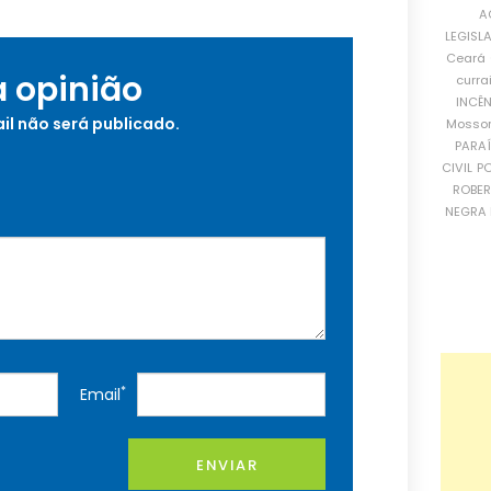
A
LEGISL
Ceará
a opinião
curra
INCÊ
il não será publicado.
Mosso
PARA
CIVIL
PO
ROBE
NEGRA 
*
Email
ENVIAR