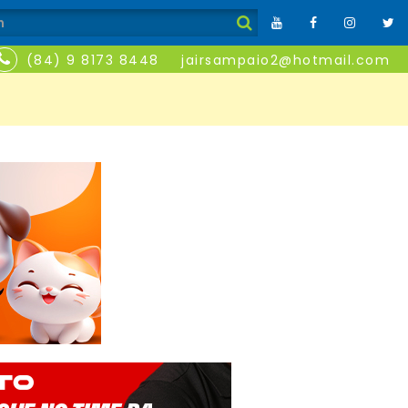
(84) 9 8173 8448
jairsampaio2@hotmail.com