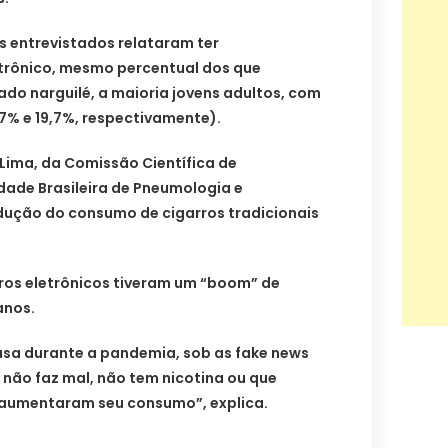
 entrevistados relataram ter
trônico, mesmo percentual dos que
do narguilé, a maioria jovens adultos, com
17% e 19,7%, respectivamente).
Lima, da Comissão Científica de
ade Brasileira de Pneumologia e
edução do consumo de cigarros tradicionais
rros eletrônicos tiveram um “boom” de
anos.
asa durante a pandemia, sob as fake news
o não faz mal, não tem nicotina ou que
, aumentaram seu consumo”, explica.