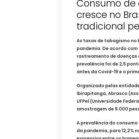
Consumo de c
cresce no Bra
tradicional p
As taxas de tabagismo no B
pandemia. De acordo com o 
rastreamento de doenças c
prevalência foi de 2,5 pon
antes da Covid-19 e o prime
Organizado pelas entidades
Ibirapitanga, Abrasco (Ass
UFPel (Universidade Federal
amostragem de 9.000 pesso
A prevalência do consumo d
da pandemia, para 12,2% n
expressiva entre os homen