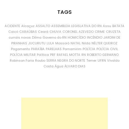
TAGS
ACIDENTE
Alcaçuz
ASSALTO
ASSEMBLEIA LEGISLATIVA DO RN
Assu
BATATA
Caicó
CARAÚBAS
Ceará
CHUVA
CORONEL AZEVEDO
CRIME
CRUZETA
currais novos
Dilma
Governo do RN
HOMICÍDIO
INCÊNDIO
JARDIM DE
PIRANHAS
JUCURUTU
LULA
Mossoró
NATAL
Nilda
NÉLTER QUEIROZ
Pagamento
PARAÍBA
PARELHAS
Parnamirim
POLÍCIA
POLÍCIA CIVIL
POLÍCIA MILITAR
Política
PRF
RAFAEL MOTTA
RN
ROBERTO GERMANO
Robinson Faria
Roubo
SERRA NEGRA DO NORTE
Temer
UFRN
Vivaldo
Costa
Água
ÁLVARO DIAS