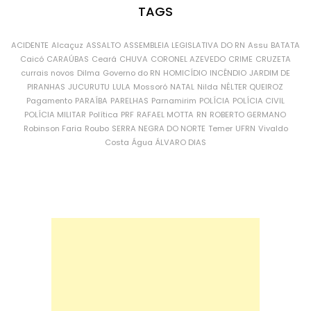
TAGS
ACIDENTE
Alcaçuz
ASSALTO
ASSEMBLEIA LEGISLATIVA DO RN
Assu
BATATA
Caicó
CARAÚBAS
Ceará
CHUVA
CORONEL AZEVEDO
CRIME
CRUZETA
currais novos
Dilma
Governo do RN
HOMICÍDIO
INCÊNDIO
JARDIM DE
PIRANHAS
JUCURUTU
LULA
Mossoró
NATAL
Nilda
NÉLTER QUEIROZ
Pagamento
PARAÍBA
PARELHAS
Parnamirim
POLÍCIA
POLÍCIA CIVIL
POLÍCIA MILITAR
Política
PRF
RAFAEL MOTTA
RN
ROBERTO GERMANO
Robinson Faria
Roubo
SERRA NEGRA DO NORTE
Temer
UFRN
Vivaldo
Costa
Água
ÁLVARO DIAS