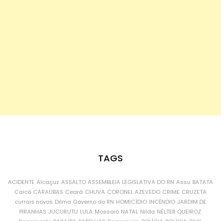
TAGS
ACIDENTE
Alcaçuz
ASSALTO
ASSEMBLEIA LEGISLATIVA DO RN
Assu
BATATA
Caicó
CARAÚBAS
Ceará
CHUVA
CORONEL AZEVEDO
CRIME
CRUZETA
currais novos
Dilma
Governo do RN
HOMICÍDIO
INCÊNDIO
JARDIM DE
PIRANHAS
JUCURUTU
LULA
Mossoró
NATAL
Nilda
NÉLTER QUEIROZ