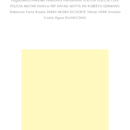
Pagamento
PARAÍBA
PARELHAS
Parnamirim
POLÍCIA
POLÍCIA CIVIL
POLÍCIA MILITAR
Política
PRF
RAFAEL MOTTA
RN
ROBERTO GERMANO
Robinson Faria
Roubo
SERRA NEGRA DO NORTE
Temer
UFRN
Vivaldo
Costa
Água
ÁLVARO DIAS