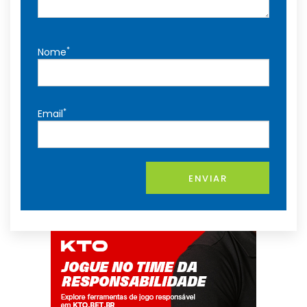
*
Nome
*
Email
ENVIAR