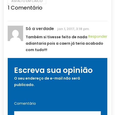
ASFALTO EM CAICÓ
1
Comentário
Só a verdade
jan 1, 2017, 3:18 pm
Responder
Também si tivesse feito de nada
adiantaria pois a caern já teria acabado
com tudo!!!
Escreva sua opinião
O seu endereço de e-mail não será
publicado.
Comentário