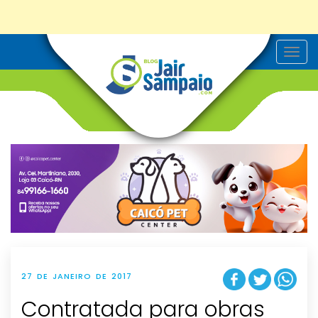
T
o
g
g
l
e
n
a
v
i
g
a
t
i
o
n
27 DE JANEIRO DE 2017
Contratada para obras