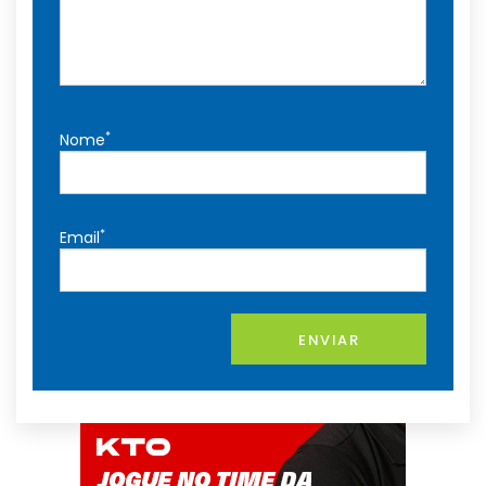
*
Nome
*
Email
ENVIAR