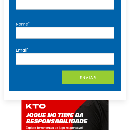
*
Nome
*
Email
ENVIAR