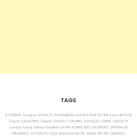
TAGS
ACIDENTE
Alcaçuz
ASSALTO
ASSEMBLEIA LEGISLATIVA DO RN
Assu
BATATA
Caicó
CARAÚBAS
Ceará
CHUVA
CORONEL AZEVEDO
CRIME
CRUZETA
currais novos
Dilma
Governo do RN
HOMICÍDIO
INCÊNDIO
JARDIM DE
PIRANHAS
JUCURUTU
LULA
Mossoró
NATAL
Nilda
NÉLTER QUEIROZ