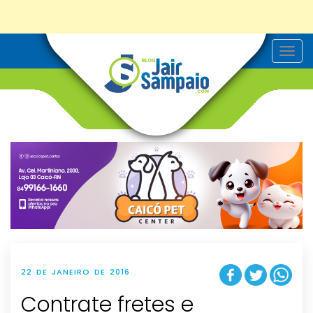
T
o
g
g
l
e
n
a
v
i
g
a
t
i
o
n
22 DE JANEIRO DE 2016
Contrate fretes e