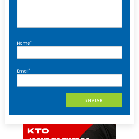
*
Nome
*
Email
ENVIAR