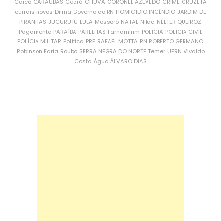
Caicó
CARAÚBAS
Ceará
CHUVA
CORONEL AZEVEDO
CRIME
CRUZETA
currais novos
Dilma
Governo do RN
HOMICÍDIO
INCÊNDIO
JARDIM DE
PIRANHAS
JUCURUTU
LULA
Mossoró
NATAL
Nilda
NÉLTER QUEIROZ
Pagamento
PARAÍBA
PARELHAS
Parnamirim
POLÍCIA
POLÍCIA CIVIL
POLÍCIA MILITAR
Política
PRF
RAFAEL MOTTA
RN
ROBERTO GERMANO
Robinson Faria
Roubo
SERRA NEGRA DO NORTE
Temer
UFRN
Vivaldo
Costa
Água
ÁLVARO DIAS