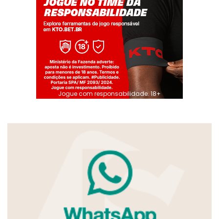
Jogue com responsabilidade. 18+