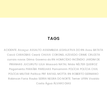
TAGS
ACIDENTE
Alcaçuz
ASSALTO
ASSEMBLEIA LEGISLATIVA DO RN
Assu
BATATA
Caicó
CARAÚBAS
Ceará
CHUVA
CORONEL AZEVEDO
CRIME
CRUZETA
currais novos
Dilma
Governo do RN
HOMICÍDIO
INCÊNDIO
JARDIM DE
PIRANHAS
JUCURUTU
LULA
Mossoró
NATAL
Nilda
NÉLTER QUEIROZ
Pagamento
PARAÍBA
PARELHAS
Parnamirim
POLÍCIA
POLÍCIA CIVIL
POLÍCIA MILITAR
Política
PRF
RAFAEL MOTTA
RN
ROBERTO GERMANO
Robinson Faria
Roubo
SERRA NEGRA DO NORTE
Temer
UFRN
Vivaldo
Costa
Água
ÁLVARO DIAS