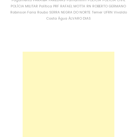
Pagamento
PARAÍBA
PARELHAS
Parnamirim
POLÍCIA
POLÍCIA CIVIL
POLÍCIA MILITAR
Política
PRF
RAFAEL MOTTA
RN
ROBERTO GERMANO
Robinson Faria
Roubo
SERRA NEGRA DO NORTE
Temer
UFRN
Vivaldo
Costa
Água
ÁLVARO DIAS