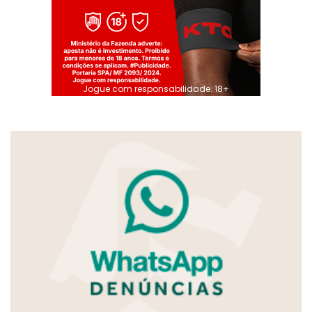
Jogue com responsabilidade. 18+