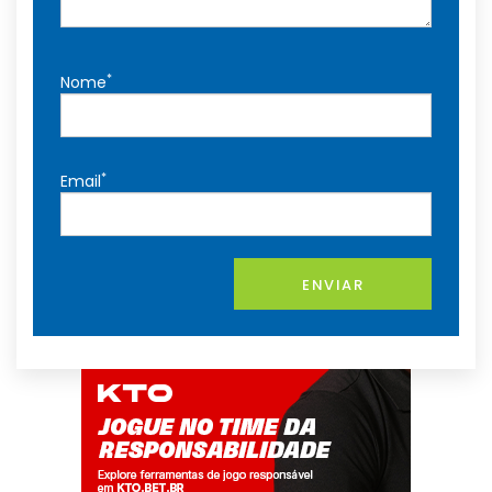
*
Nome
*
Email
ENVIAR