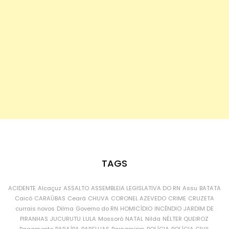
TAGS
ACIDENTE
Alcaçuz
ASSALTO
ASSEMBLEIA LEGISLATIVA DO RN
Assu
BATATA
Caicó
CARAÚBAS
Ceará
CHUVA
CORONEL AZEVEDO
CRIME
CRUZETA
currais novos
Dilma
Governo do RN
HOMICÍDIO
INCÊNDIO
JARDIM DE
PIRANHAS
JUCURUTU
LULA
Mossoró
NATAL
Nilda
NÉLTER QUEIROZ