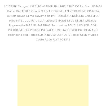
ACIDENTE
Alcaçuz
ASSALTO
ASSEMBLEIA LEGISLATIVA DO RN
Assu
BATATA
Caicó
CARAÚBAS
Ceará
CHUVA
CORONEL AZEVEDO
CRIME
CRUZETA
currais novos
Dilma
Governo do RN
HOMICÍDIO
INCÊNDIO
JARDIM DE
PIRANHAS
JUCURUTU
LULA
Mossoró
NATAL
Nilda
NÉLTER QUEIROZ
Pagamento
PARAÍBA
PARELHAS
Parnamirim
POLÍCIA
POLÍCIA CIVIL
POLÍCIA MILITAR
Política
PRF
RAFAEL MOTTA
RN
ROBERTO GERMANO
Robinson Faria
Roubo
SERRA NEGRA DO NORTE
Temer
UFRN
Vivaldo
Costa
Água
ÁLVARO DIAS