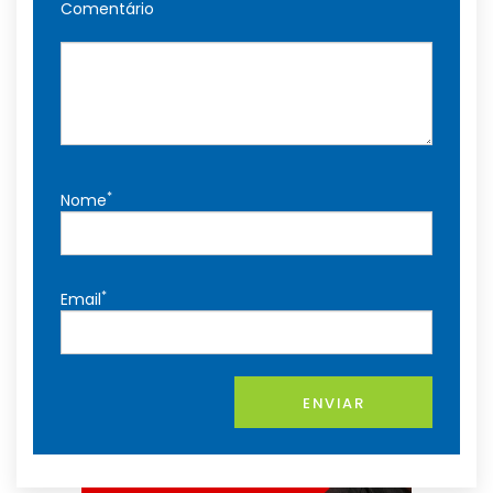
Comentário
*
Nome
*
Email
ENVIAR