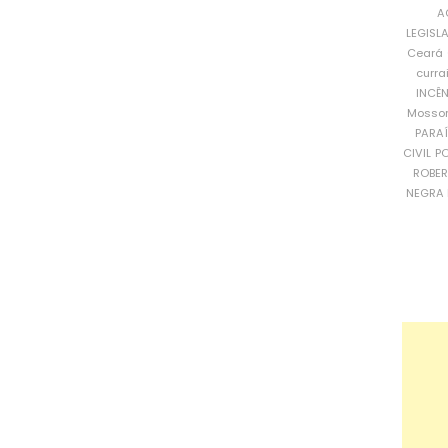
A
LEGISL
Ceará
curra
INCÊ
Mosso
PARA
CIVIL
PO
ROBE
NEGRA 