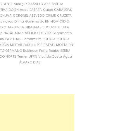
CIDENTE
Alcaçuz
ASSALTO
ASSEMBLEIA
ATIVA DO RN
Assu
BATATA
Caicó
CARAÚBAS
CHUVA
CORONEL AZEVEDO
CRIME
CRUZETA
is novos
Dilma
Governo do RN
HOMICÍDIO
NDIO
JARDIM DE PIRANHAS
JUCURUTU
LULA
ró
NATAL
Nilda
NÉLTER QUEIROZ
Pagamento
ÍBA
PARELHAS
Parnamirim
POLÍCIA
POLÍCIA
LÍCIA MILITAR
Política
PRF
RAFAEL MOTTA
RN
RTO GERMANO
Robinson Faria
Roubo
SERRA
DO NORTE
Temer
UFRN
Vivaldo Costa
Água
ÁLVARO DIAS