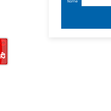
*
Nome