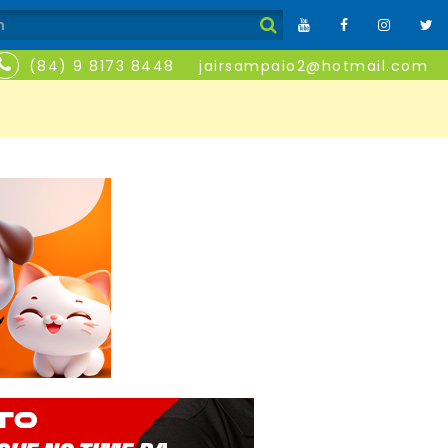
(84) 9 8173 8448
jairsampaio2@hotmail.com