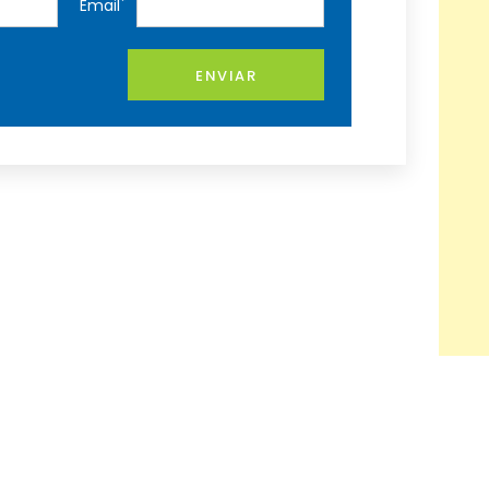
*
Email
ENVIAR