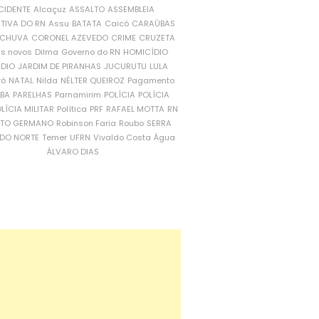
CIDENTE
Alcaçuz
ASSALTO
ASSEMBLEIA
ATIVA DO RN
Assu
BATATA
Caicó
CARAÚBAS
CHUVA
CORONEL AZEVEDO
CRIME
CRUZETA
is novos
Dilma
Governo do RN
HOMICÍDIO
NDIO
JARDIM DE PIRANHAS
JUCURUTU
LULA
ró
NATAL
Nilda
NÉLTER QUEIROZ
Pagamento
ÍBA
PARELHAS
Parnamirim
POLÍCIA
POLÍCIA
LÍCIA MILITAR
Política
PRF
RAFAEL MOTTA
RN
RTO GERMANO
Robinson Faria
Roubo
SERRA
DO NORTE
Temer
UFRN
Vivaldo Costa
Água
ÁLVARO DIAS