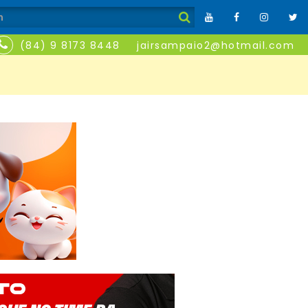
(84) 9 8173 8448
jairsampaio2@hotmail.com