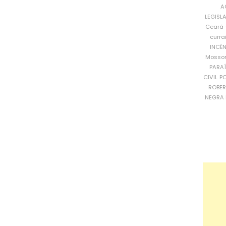
A
LEGISL
Ceará
curra
INCÊ
Mosso
PARA
CIVIL
PO
ROBE
NEGRA 