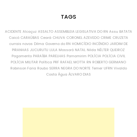
TAGS
ACIDENTE
Alcaçuz
ASSALTO
ASSEMBLEIA LEGISLATIVA DO RN
Assu
BATATA
Caicó
CARAÚBAS
Ceará
CHUVA
CORONEL AZEVEDO
CRIME
CRUZETA
currais novos
Dilma
Governo do RN
HOMICÍDIO
INCÊNDIO
JARDIM DE
PIRANHAS
JUCURUTU
LULA
Mossoró
NATAL
Nilda
NÉLTER QUEIROZ
Pagamento
PARAÍBA
PARELHAS
Parnamirim
POLÍCIA
POLÍCIA CIVIL
POLÍCIA MILITAR
Política
PRF
RAFAEL MOTTA
RN
ROBERTO GERMANO
Robinson Faria
Roubo
SERRA NEGRA DO NORTE
Temer
UFRN
Vivaldo
Costa
Água
ÁLVARO DIAS