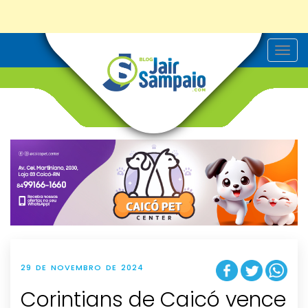
T
o
g
g
l
e
n
a
v
i
g
a
t
i
o
n
29 DE NOVEMBRO DE 2024
Corintians de Caicó vence