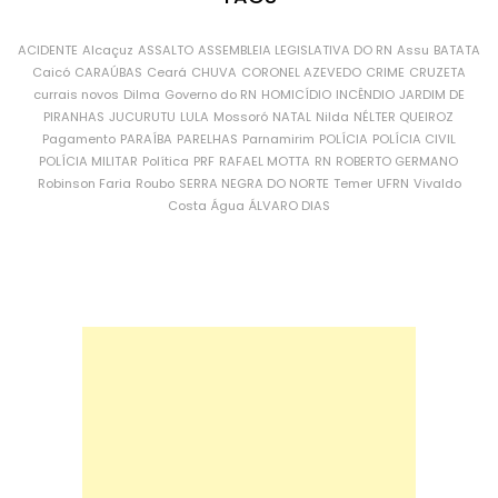
ACIDENTE
Alcaçuz
ASSALTO
ASSEMBLEIA LEGISLATIVA DO RN
Assu
BATATA
Caicó
CARAÚBAS
Ceará
CHUVA
CORONEL AZEVEDO
CRIME
CRUZETA
currais novos
Dilma
Governo do RN
HOMICÍDIO
INCÊNDIO
JARDIM DE
PIRANHAS
JUCURUTU
LULA
Mossoró
NATAL
Nilda
NÉLTER QUEIROZ
Pagamento
PARAÍBA
PARELHAS
Parnamirim
POLÍCIA
POLÍCIA CIVIL
POLÍCIA MILITAR
Política
PRF
RAFAEL MOTTA
RN
ROBERTO GERMANO
Robinson Faria
Roubo
SERRA NEGRA DO NORTE
Temer
UFRN
Vivaldo
Costa
Água
ÁLVARO DIAS