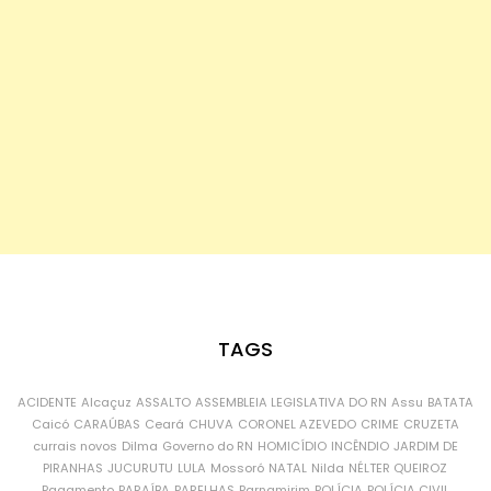
TAGS
ACIDENTE
Alcaçuz
ASSALTO
ASSEMBLEIA LEGISLATIVA DO RN
Assu
BATATA
Caicó
CARAÚBAS
Ceará
CHUVA
CORONEL AZEVEDO
CRIME
CRUZETA
currais novos
Dilma
Governo do RN
HOMICÍDIO
INCÊNDIO
JARDIM DE
PIRANHAS
JUCURUTU
LULA
Mossoró
NATAL
Nilda
NÉLTER QUEIROZ
Pagamento
PARAÍBA
PARELHAS
Parnamirim
POLÍCIA
POLÍCIA CIVIL