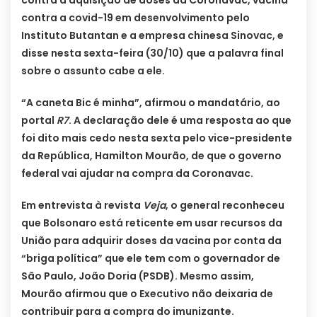
contra a aquisição de doses da Coronavac, vacina
contra a covid-19 em desenvolvimento pelo
Instituto Butantan e a empresa chinesa Sinovac, e
disse nesta sexta-feira (30/10) que a palavra final
sobre o assunto cabe a ele.
“A caneta Bic é minha”, afirmou o mandatário, ao
portal
R7
. A declaração dele é uma resposta ao que
foi dito mais cedo nesta sexta pelo vice-presidente
da República, Hamilton Mourão, de que o governo
federal vai ajudar na compra da Coronavac.
Em entrevista à revista
Veja
, o general reconheceu
que Bolsonaro está reticente em usar recursos da
União para adquirir doses da vacina por conta da
“briga política” que ele tem com o governador de
São Paulo, João Doria (PSDB). Mesmo assim,
Mourão afirmou que o Executivo não deixaria de
contribuir para a compra do imunizante.