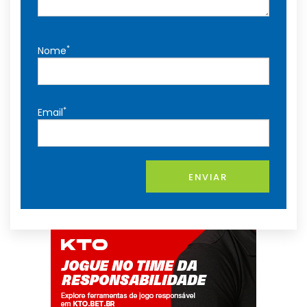
*
Nome
*
Email
ENVIAR