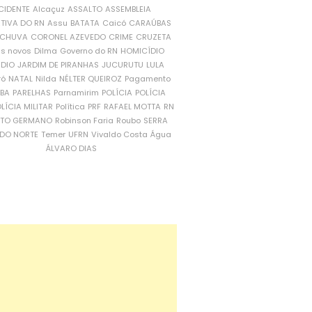
CIDENTE
Alcaçuz
ASSALTO
ASSEMBLEIA
ATIVA DO RN
Assu
BATATA
Caicó
CARAÚBAS
CHUVA
CORONEL AZEVEDO
CRIME
CRUZETA
is novos
Dilma
Governo do RN
HOMICÍDIO
NDIO
JARDIM DE PIRANHAS
JUCURUTU
LULA
ró
NATAL
Nilda
NÉLTER QUEIROZ
Pagamento
ÍBA
PARELHAS
Parnamirim
POLÍCIA
POLÍCIA
LÍCIA MILITAR
Política
PRF
RAFAEL MOTTA
RN
RTO GERMANO
Robinson Faria
Roubo
SERRA
DO NORTE
Temer
UFRN
Vivaldo Costa
Água
ÁLVARO DIAS