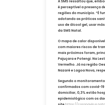
A SMS ressaltou que, embo
é perceptível a presença d
regiões do município. “É 
adotando as práticas sani
uso de álcool gel, usar má
da SMS Natal.
O mapa de calor disponíve
com maiores riscos de tran
mais próximos foram, princ
Pajuçara e Potengi. Na Lest
Vermelho. Já na região Oes
Nazaré e Lagoa Nova, res
Segundo o monitoramento 
confirmados com covid-19 
domiciliar, 0,3% estão hos
epidemiológico com os da
site
https://coronavirus.natal