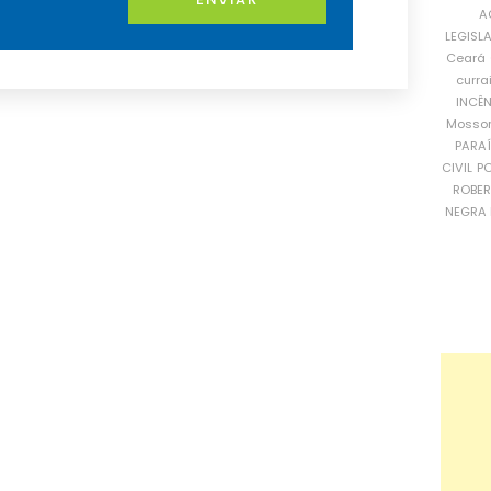
A
LEGISL
Ceará
curra
INCÊ
Mosso
PARA
CIVIL
PO
ROBE
NEGRA 