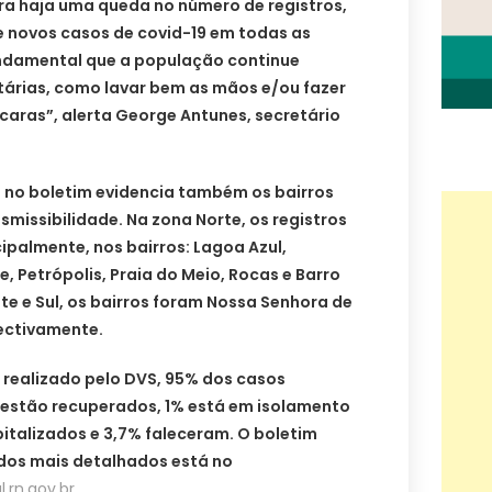
ra haja uma queda no número de registros,
e novos casos de covid-19 em todas as
fundamental que a população continue
tárias, como lavar bem as mãos e/ou fazer
scaras”, alerta George Antunes, secretário
l no boletim evidencia também os bairros
smissibilidade. Na zona Norte, os registros
ipalmente, nos bairros: Lagoa Azul,
e, Petrópolis, Praia do Meio, Rocas e Barro
te e Sul, os bairros foram Nossa Senhora de
pectivamente.
realizado pelo DVS, 95% dos casos
estão recuperados, 1% está em isolamento
pitalizados e 3,7% faleceram. O boletim
dos mais detalhados está no
.rn.gov.br
.