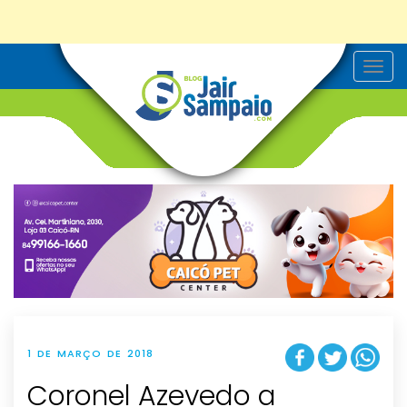
T
o
g
g
l
e
n
a
v
i
g
a
t
i
o
n
1 DE MARÇO DE 2018
Coronel Azevedo a