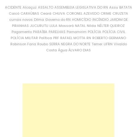
ACIDENTE
Alcaçuz
ASSALTO
ASSEMBLEIA LEGISLATIVA DO RN
Assu
BATATA
Caicó
CARAÚBAS
Ceará
CHUVA
CORONEL AZEVEDO
CRIME
CRUZETA
currais novos
Dilma
Governo do RN
HOMICÍDIO
INCÊNDIO
JARDIM DE
PIRANHAS
JUCURUTU
LULA
Mossoró
NATAL
Nilda
NÉLTER QUEIROZ
Pagamento
PARAÍBA
PARELHAS
Parnamirim
POLÍCIA
POLÍCIA CIVIL
POLÍCIA MILITAR
Política
PRF
RAFAEL MOTTA
RN
ROBERTO GERMANO
Robinson Faria
Roubo
SERRA NEGRA DO NORTE
Temer
UFRN
Vivaldo
Costa
Água
ÁLVARO DIAS