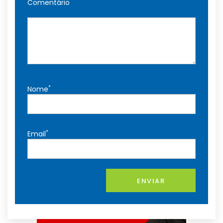
Comentário
*
Nome
*
Email
ENVIAR