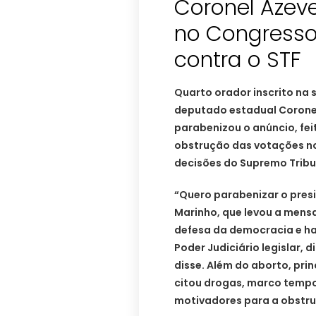
Coronel Azev
no Congress
contra o STF
Quarto orador inscrito na s
deputado estadual Coronel
parabenizou o anúncio, fe
obstrução das votações no
decisões do Supremo Tribun
“Quero parabenizar o pres
Marinho, que levou a men
defesa da democracia e ha
Poder Judiciário legislar, 
disse. Além do aborto, pr
citou drogas, marco tempo
motivadores para a obstr