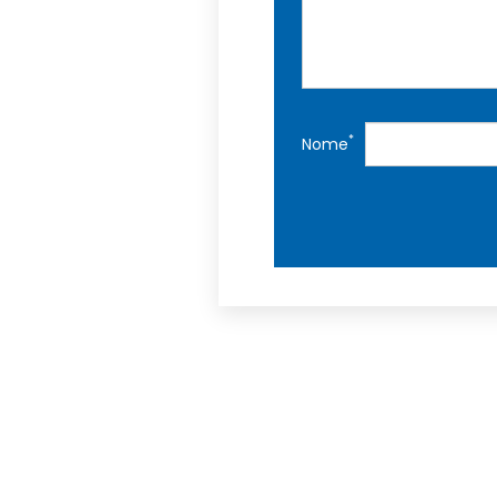
*
Nome