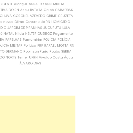
CIDENTE
Alcaçuz
ASSALTO
ASSEMBLEIA
ATIVA DO RN
Assu
BATATA
Caicó
CARAÚBAS
CHUVA
CORONEL AZEVEDO
CRIME
CRUZETA
is novos
Dilma
Governo do RN
HOMICÍDIO
NDIO
JARDIM DE PIRANHAS
JUCURUTU
LULA
ró
NATAL
Nilda
NÉLTER QUEIROZ
Pagamento
ÍBA
PARELHAS
Parnamirim
POLÍCIA
POLÍCIA
LÍCIA MILITAR
Política
PRF
RAFAEL MOTTA
RN
RTO GERMANO
Robinson Faria
Roubo
SERRA
DO NORTE
Temer
UFRN
Vivaldo Costa
Água
ÁLVARO DIAS