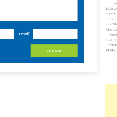
A
LEGISL
Ceará
curra
INCÊ
Mosso
*
Email
PARA
CIVIL
PO
ROBE
ENVIAR
NEGRA 