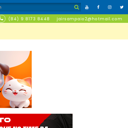
(84) 9 8173 8448
jairsampaio2@hotmail.com