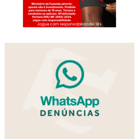
Jogue com responsabilidade. 18+