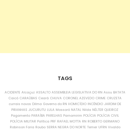
TAGS
ACIDENTE
Alcaçuz
ASSALTO
ASSEMBLEIA LEGISLATIVA DO RN
Assu
BATATA
Caicó
CARAÚBAS
Ceará
CHUVA
CORONEL AZEVEDO
CRIME
CRUZETA
currais novos
Dilma
Governo do RN
HOMICÍDIO
INCÊNDIO
JARDIM DE
PIRANHAS
JUCURUTU
LULA
Mossoró
NATAL
Nilda
NÉLTER QUEIROZ
Pagamento
PARAÍBA
PARELHAS
Parnamirim
POLÍCIA
POLÍCIA CIVIL
POLÍCIA MILITAR
Política
PRF
RAFAEL MOTTA
RN
ROBERTO GERMANO
Robinson Faria
Roubo
SERRA NEGRA DO NORTE
Temer
UFRN
Vivaldo