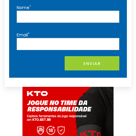
*
Nome
*
Email
ENVIAR