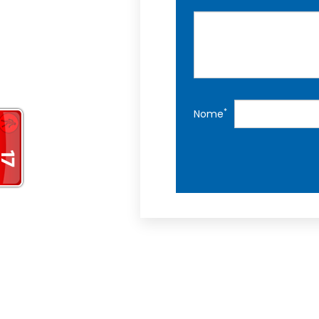
*
Nome