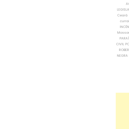
A
LEGISL
Ceará
curra
INCÊ
Mosso
PARA
CIVIL
PO
ROBE
NEGRA 