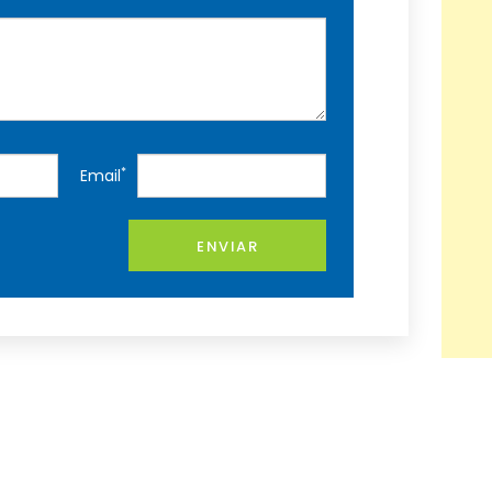
*
Email
ENVIAR