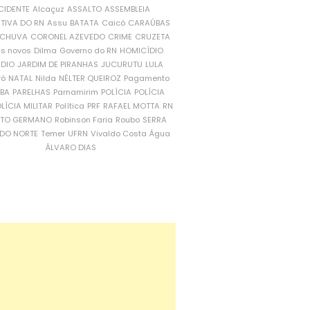
CIDENTE
Alcaçuz
ASSALTO
ASSEMBLEIA
ATIVA DO RN
Assu
BATATA
Caicó
CARAÚBAS
CHUVA
CORONEL AZEVEDO
CRIME
CRUZETA
is novos
Dilma
Governo do RN
HOMICÍDIO
NDIO
JARDIM DE PIRANHAS
JUCURUTU
LULA
ró
NATAL
Nilda
NÉLTER QUEIROZ
Pagamento
ÍBA
PARELHAS
Parnamirim
POLÍCIA
POLÍCIA
LÍCIA MILITAR
Política
PRF
RAFAEL MOTTA
RN
RTO GERMANO
Robinson Faria
Roubo
SERRA
DO NORTE
Temer
UFRN
Vivaldo Costa
Água
ÁLVARO DIAS