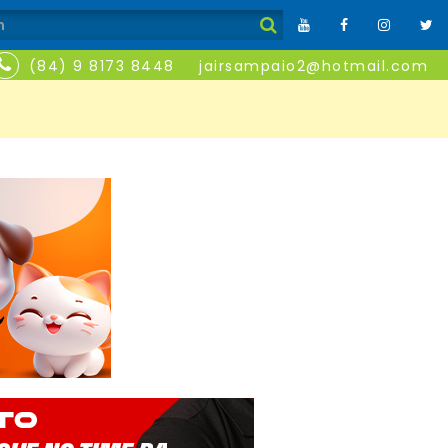
(84) 9 8173 8448
jairsampaio2@hotmail.com