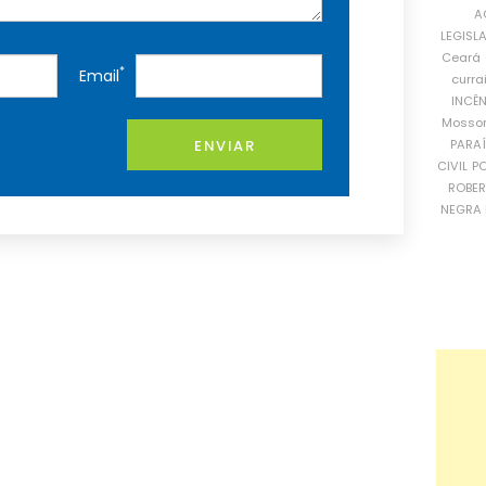
A
LEGISL
Ceará
*
Email
curra
INCÊ
Mosso
PARA
ENVIAR
CIVIL
PO
ROBE
NEGRA 