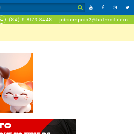
(84) 9 8173 8448
jairsampaio2@hotmail.com