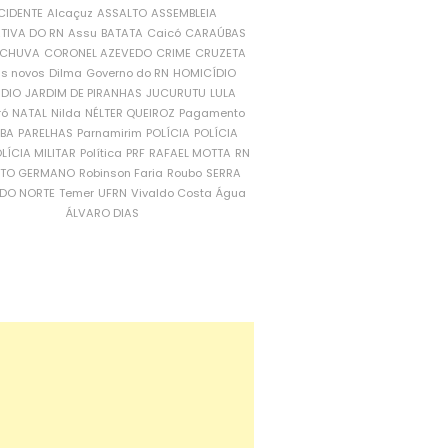
CIDENTE
Alcaçuz
ASSALTO
ASSEMBLEIA
ATIVA DO RN
Assu
BATATA
Caicó
CARAÚBAS
CHUVA
CORONEL AZEVEDO
CRIME
CRUZETA
is novos
Dilma
Governo do RN
HOMICÍDIO
NDIO
JARDIM DE PIRANHAS
JUCURUTU
LULA
ró
NATAL
Nilda
NÉLTER QUEIROZ
Pagamento
ÍBA
PARELHAS
Parnamirim
POLÍCIA
POLÍCIA
LÍCIA MILITAR
Política
PRF
RAFAEL MOTTA
RN
RTO GERMANO
Robinson Faria
Roubo
SERRA
DO NORTE
Temer
UFRN
Vivaldo Costa
Água
ÁLVARO DIAS