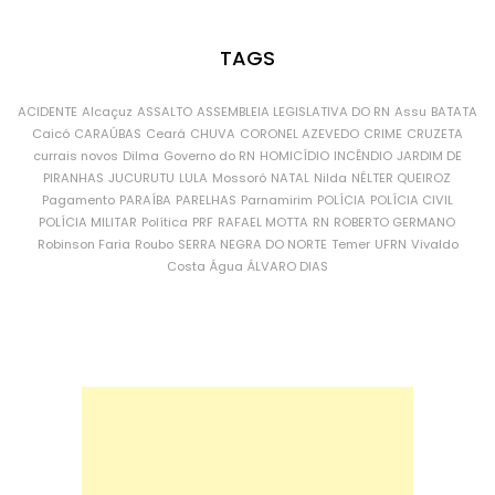
TAGS
ACIDENTE
Alcaçuz
ASSALTO
ASSEMBLEIA LEGISLATIVA DO RN
Assu
BATATA
Caicó
CARAÚBAS
Ceará
CHUVA
CORONEL AZEVEDO
CRIME
CRUZETA
currais novos
Dilma
Governo do RN
HOMICÍDIO
INCÊNDIO
JARDIM DE
PIRANHAS
JUCURUTU
LULA
Mossoró
NATAL
Nilda
NÉLTER QUEIROZ
Pagamento
PARAÍBA
PARELHAS
Parnamirim
POLÍCIA
POLÍCIA CIVIL
POLÍCIA MILITAR
Política
PRF
RAFAEL MOTTA
RN
ROBERTO GERMANO
Robinson Faria
Roubo
SERRA NEGRA DO NORTE
Temer
UFRN
Vivaldo
Costa
Água
ÁLVARO DIAS