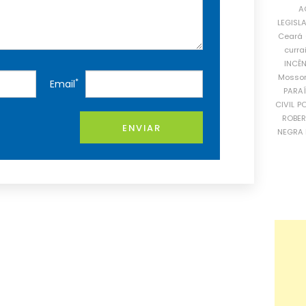
A
LEGISL
Ceará
curra
INCÊ
Mosso
*
Email
PARA
CIVIL
PO
ROBE
ENVIAR
NEGRA 