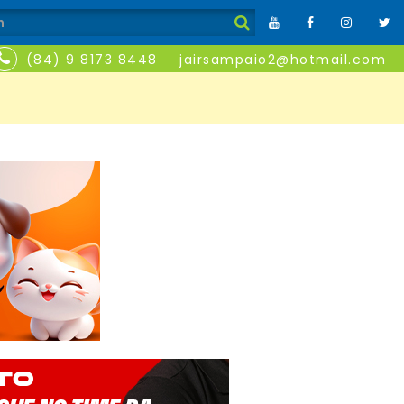
(84) 9 8173 8448
jairsampaio2@hotmail.com