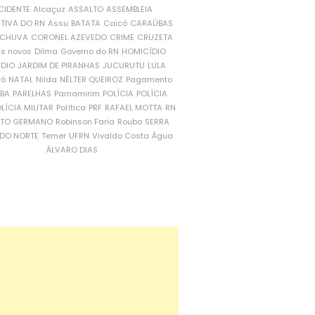
CIDENTE
Alcaçuz
ASSALTO
ASSEMBLEIA
ATIVA DO RN
Assu
BATATA
Caicó
CARAÚBAS
CHUVA
CORONEL AZEVEDO
CRIME
CRUZETA
is novos
Dilma
Governo do RN
HOMICÍDIO
NDIO
JARDIM DE PIRANHAS
JUCURUTU
LULA
ró
NATAL
Nilda
NÉLTER QUEIROZ
Pagamento
ÍBA
PARELHAS
Parnamirim
POLÍCIA
POLÍCIA
LÍCIA MILITAR
Política
PRF
RAFAEL MOTTA
RN
RTO GERMANO
Robinson Faria
Roubo
SERRA
DO NORTE
Temer
UFRN
Vivaldo Costa
Água
ÁLVARO DIAS