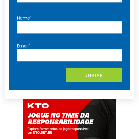
*
Nome
*
Email
ENVIAR