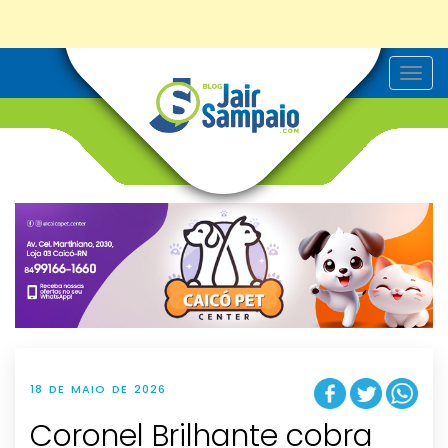
T
o
g
g
l
e
n
a
v
i
g
a
t
i
o
n
18 DE MAIO DE 2026
Coronel Brilhante cobra