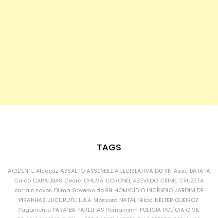
TAGS
ACIDENTE
Alcaçuz
ASSALTO
ASSEMBLEIA LEGISLATIVA DO RN
Assu
BATATA
Caicó
CARAÚBAS
Ceará
CHUVA
CORONEL AZEVEDO
CRIME
CRUZETA
currais novos
Dilma
Governo do RN
HOMICÍDIO
INCÊNDIO
JARDIM DE
PIRANHAS
JUCURUTU
LULA
Mossoró
NATAL
Nilda
NÉLTER QUEIROZ
Pagamento
PARAÍBA
PARELHAS
Parnamirim
POLÍCIA
POLÍCIA CIVIL