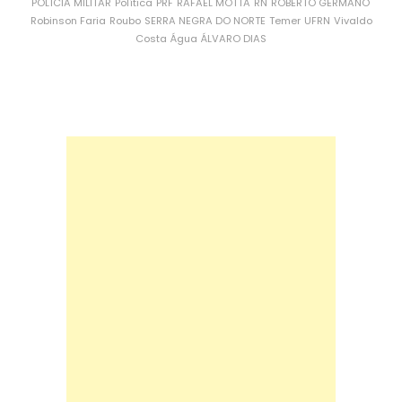
POLÍCIA MILITAR
Política
PRF
RAFAEL MOTTA
RN
ROBERTO GERMANO
Robinson Faria
Roubo
SERRA NEGRA DO NORTE
Temer
UFRN
Vivaldo
Costa
Água
ÁLVARO DIAS