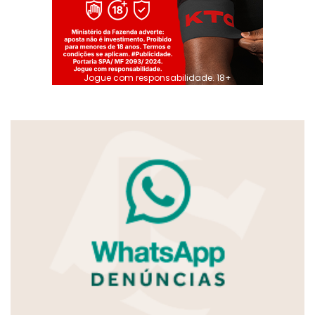
Jogue com responsabilidade. 18+