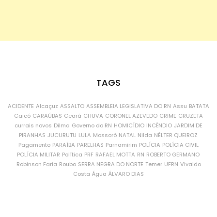
TAGS
ACIDENTE
Alcaçuz
ASSALTO
ASSEMBLEIA LEGISLATIVA DO RN
Assu
BATATA
Caicó
CARAÚBAS
Ceará
CHUVA
CORONEL AZEVEDO
CRIME
CRUZETA
currais novos
Dilma
Governo do RN
HOMICÍDIO
INCÊNDIO
JARDIM DE
PIRANHAS
JUCURUTU
LULA
Mossoró
NATAL
Nilda
NÉLTER QUEIROZ
Pagamento
PARAÍBA
PARELHAS
Parnamirim
POLÍCIA
POLÍCIA CIVIL
POLÍCIA MILITAR
Política
PRF
RAFAEL MOTTA
RN
ROBERTO GERMANO
Robinson Faria
Roubo
SERRA NEGRA DO NORTE
Temer
UFRN
Vivaldo
Costa
Água
ÁLVARO DIAS