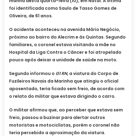
manhã desta quarta-feira (10), em Natal. A vítima
foi identificada como Saulo de Tasso Gomes de
Oliveira, de 61 anos.
O acidente aconteceu na avenida Mário Negócio,
próximo ao bairro do Alecrim e às Quintas. Segundo
familiares, o coronel estava visitando a mãe no
Hospital da Liga Contra o Câncer e foi atropelado
pouco após deixar a unidade de saúde na moto.
Segundo informou o
G1 RN
, a viatura do Corpo de
Fuzileiros Navais da Marinha que atingiu o oficial
aposentado, teria ficado sem freio, de acordo com
o relato do militar que estava dirigindo o carro.
O militar afirmou que, ao perceber que estava sem
freio, passou a buzinar para alertar outros
motoristas e motociclistas, porém o coronel não
teria percebido a aproximação da viatura.