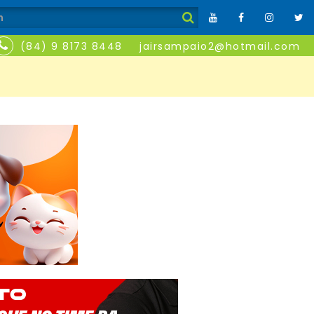
(84) 9 8173 8448
jairsampaio2@hotmail.com