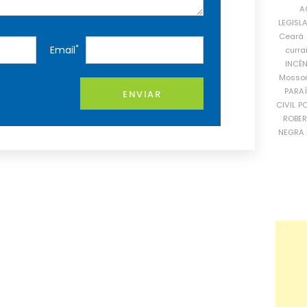
A
LEGISL
Ceará
*
Email
curra
INCÊ
Mosso
PARA
ENVIAR
CIVIL
PO
ROBE
NEGRA 