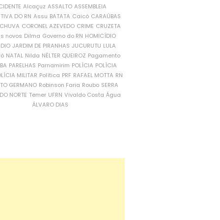
CIDENTE
Alcaçuz
ASSALTO
ASSEMBLEIA
ATIVA DO RN
Assu
BATATA
Caicó
CARAÚBAS
CHUVA
CORONEL AZEVEDO
CRIME
CRUZETA
is novos
Dilma
Governo do RN
HOMICÍDIO
NDIO
JARDIM DE PIRANHAS
JUCURUTU
LULA
ró
NATAL
Nilda
NÉLTER QUEIROZ
Pagamento
ÍBA
PARELHAS
Parnamirim
POLÍCIA
POLÍCIA
LÍCIA MILITAR
Política
PRF
RAFAEL MOTTA
RN
RTO GERMANO
Robinson Faria
Roubo
SERRA
DO NORTE
Temer
UFRN
Vivaldo Costa
Água
ÁLVARO DIAS