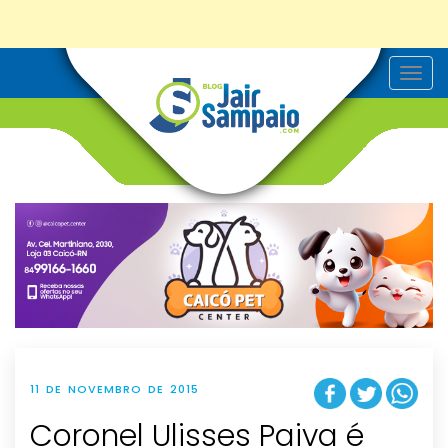
T
o
g
g
l
e
n
a
v
i
g
a
t
i
o
n
11 DE NOVEMBRO DE 2015
Coronel Ulisses Paiva é