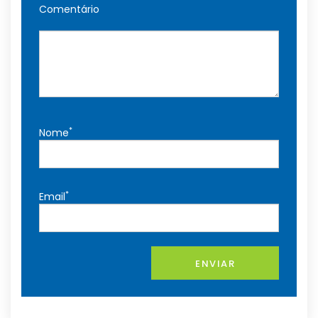
Comentário
*
Nome
*
Email
ENVIAR