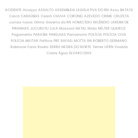
ACIDENTE
Alcaçuz
ASSALTO
ASSEMBLEIA LEGISLATIVA DO RN
Assu
BATATA
Caicó
CARAÚBAS
Ceará
CHUVA
CORONEL AZEVEDO
CRIME
CRUZETA
currais novos
Dilma
Governo do RN
HOMICÍDIO
INCÊNDIO
JARDIM DE
PIRANHAS
JUCURUTU
LULA
Mossoró
NATAL
Nilda
NÉLTER QUEIROZ
Pagamento
PARAÍBA
PARELHAS
Parnamirim
POLÍCIA
POLÍCIA CIVIL
POLÍCIA MILITAR
Política
PRF
RAFAEL MOTTA
RN
ROBERTO GERMANO
Robinson Faria
Roubo
SERRA NEGRA DO NORTE
Temer
UFRN
Vivaldo
Costa
Água
ÁLVARO DIAS