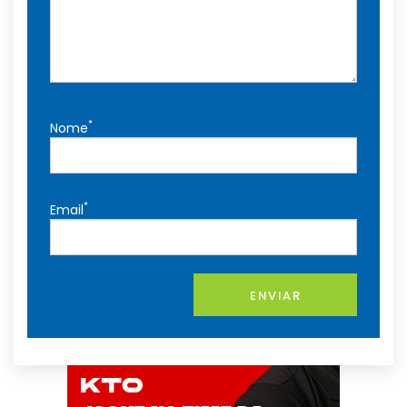
*
Nome
*
Email
ENVIAR