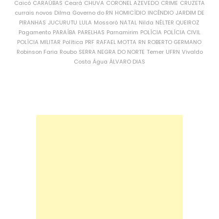
Caicó
CARAÚBAS
Ceará
CHUVA
CORONEL AZEVEDO
CRIME
CRUZETA
currais novos
Dilma
Governo do RN
HOMICÍDIO
INCÊNDIO
JARDIM DE
PIRANHAS
JUCURUTU
LULA
Mossoró
NATAL
Nilda
NÉLTER QUEIROZ
Pagamento
PARAÍBA
PARELHAS
Parnamirim
POLÍCIA
POLÍCIA CIVIL
POLÍCIA MILITAR
Política
PRF
RAFAEL MOTTA
RN
ROBERTO GERMANO
Robinson Faria
Roubo
SERRA NEGRA DO NORTE
Temer
UFRN
Vivaldo
Costa
Água
ÁLVARO DIAS