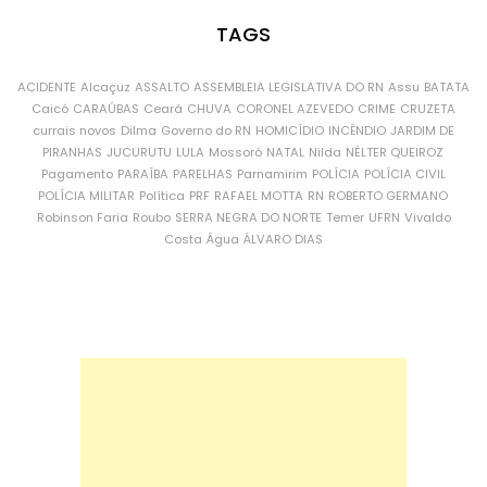
TAGS
ACIDENTE
Alcaçuz
ASSALTO
ASSEMBLEIA LEGISLATIVA DO RN
Assu
BATATA
Caicó
CARAÚBAS
Ceará
CHUVA
CORONEL AZEVEDO
CRIME
CRUZETA
currais novos
Dilma
Governo do RN
HOMICÍDIO
INCÊNDIO
JARDIM DE
PIRANHAS
JUCURUTU
LULA
Mossoró
NATAL
Nilda
NÉLTER QUEIROZ
Pagamento
PARAÍBA
PARELHAS
Parnamirim
POLÍCIA
POLÍCIA CIVIL
POLÍCIA MILITAR
Política
PRF
RAFAEL MOTTA
RN
ROBERTO GERMANO
Robinson Faria
Roubo
SERRA NEGRA DO NORTE
Temer
UFRN
Vivaldo
Costa
Água
ÁLVARO DIAS