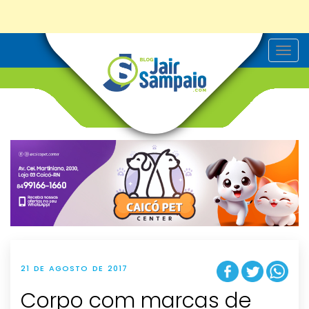
T
o
g
g
l
e
n
a
v
i
g
a
t
i
o
n
21 DE AGOSTO DE 2017
Corpo com marcas de