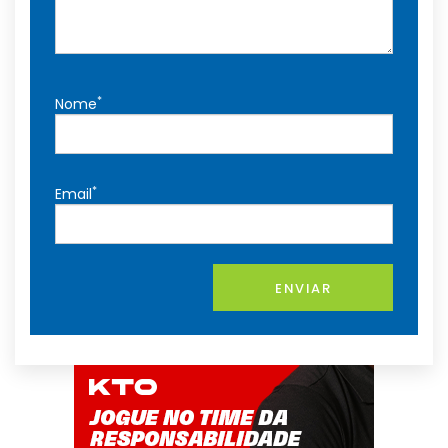
*
Nome
*
Email
ENVIAR