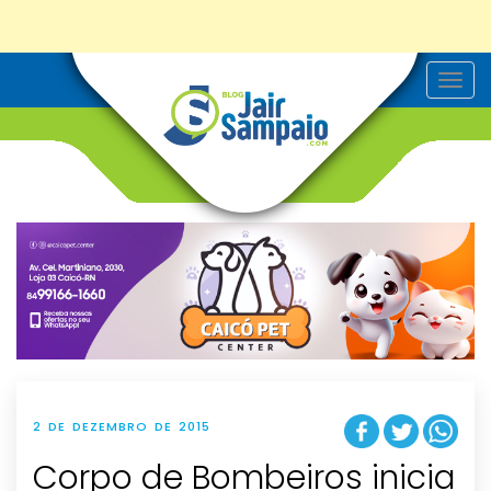
T
o
g
g
l
e
n
a
v
i
g
a
t
i
o
n
2 DE DEZEMBRO DE 2015
Corpo de Bombeiros inicia