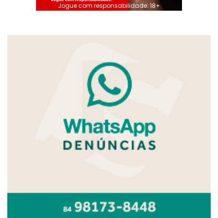
Jogue com responsabilidade. 18+