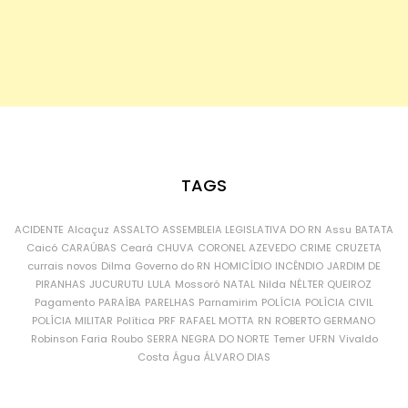
TAGS
ACIDENTE
Alcaçuz
ASSALTO
ASSEMBLEIA LEGISLATIVA DO RN
Assu
BATATA
Caicó
CARAÚBAS
Ceará
CHUVA
CORONEL AZEVEDO
CRIME
CRUZETA
currais novos
Dilma
Governo do RN
HOMICÍDIO
INCÊNDIO
JARDIM DE
PIRANHAS
JUCURUTU
LULA
Mossoró
NATAL
Nilda
NÉLTER QUEIROZ
Pagamento
PARAÍBA
PARELHAS
Parnamirim
POLÍCIA
POLÍCIA CIVIL
POLÍCIA MILITAR
Política
PRF
RAFAEL MOTTA
RN
ROBERTO GERMANO
Robinson Faria
Roubo
SERRA NEGRA DO NORTE
Temer
UFRN
Vivaldo
Costa
Água
ÁLVARO DIAS