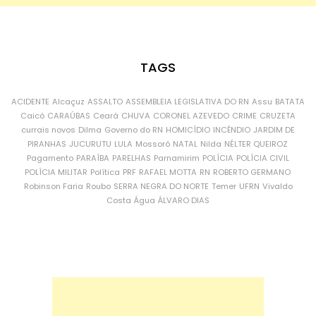
TAGS
ACIDENTE
Alcaçuz
ASSALTO
ASSEMBLEIA LEGISLATIVA DO RN
Assu
BATATA
Caicó
CARAÚBAS
Ceará
CHUVA
CORONEL AZEVEDO
CRIME
CRUZETA
currais novos
Dilma
Governo do RN
HOMICÍDIO
INCÊNDIO
JARDIM DE
PIRANHAS
JUCURUTU
LULA
Mossoró
NATAL
Nilda
NÉLTER QUEIROZ
Pagamento
PARAÍBA
PARELHAS
Parnamirim
POLÍCIA
POLÍCIA CIVIL
POLÍCIA MILITAR
Política
PRF
RAFAEL MOTTA
RN
ROBERTO GERMANO
Robinson Faria
Roubo
SERRA NEGRA DO NORTE
Temer
UFRN
Vivaldo
Costa
Água
ÁLVARO DIAS