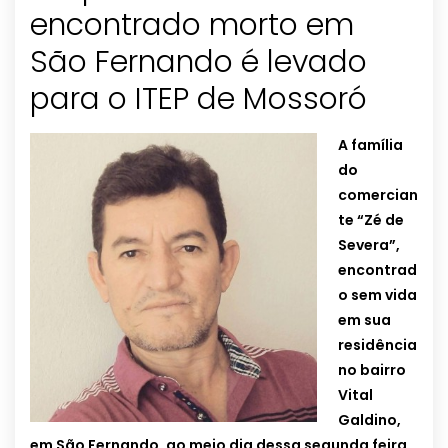
encontrado morto em
São Fernando é levado
para o ITEP de Mossoró
A família
do
comercian
te “Zé de
Severa”,
encontrad
o sem vida
em sua
residência
no bairro
Vital
Galdino,
em São Fernando, ao meio dia dessa segunda feira,