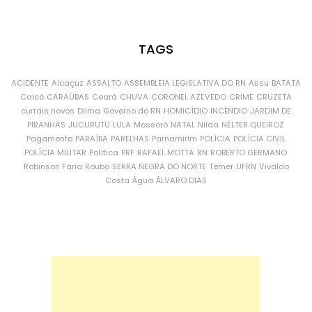
TAGS
ACIDENTE
Alcaçuz
ASSALTO
ASSEMBLEIA LEGISLATIVA DO RN
Assu
BATATA
Caicó
CARAÚBAS
Ceará
CHUVA
CORONEL AZEVEDO
CRIME
CRUZETA
currais novos
Dilma
Governo do RN
HOMICÍDIO
INCÊNDIO
JARDIM DE
PIRANHAS
JUCURUTU
LULA
Mossoró
NATAL
Nilda
NÉLTER QUEIROZ
Pagamento
PARAÍBA
PARELHAS
Parnamirim
POLÍCIA
POLÍCIA CIVIL
POLÍCIA MILITAR
Política
PRF
RAFAEL MOTTA
RN
ROBERTO GERMANO
Robinson Faria
Roubo
SERRA NEGRA DO NORTE
Temer
UFRN
Vivaldo
Costa
Água
ÁLVARO DIAS