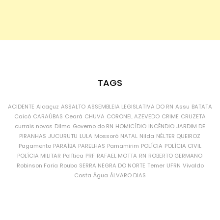
TAGS
ACIDENTE
Alcaçuz
ASSALTO
ASSEMBLEIA LEGISLATIVA DO RN
Assu
BATATA
Caicó
CARAÚBAS
Ceará
CHUVA
CORONEL AZEVEDO
CRIME
CRUZETA
currais novos
Dilma
Governo do RN
HOMICÍDIO
INCÊNDIO
JARDIM DE
PIRANHAS
JUCURUTU
LULA
Mossoró
NATAL
Nilda
NÉLTER QUEIROZ
Pagamento
PARAÍBA
PARELHAS
Parnamirim
POLÍCIA
POLÍCIA CIVIL
POLÍCIA MILITAR
Política
PRF
RAFAEL MOTTA
RN
ROBERTO GERMANO
Robinson Faria
Roubo
SERRA NEGRA DO NORTE
Temer
UFRN
Vivaldo
Costa
Água
ÁLVARO DIAS