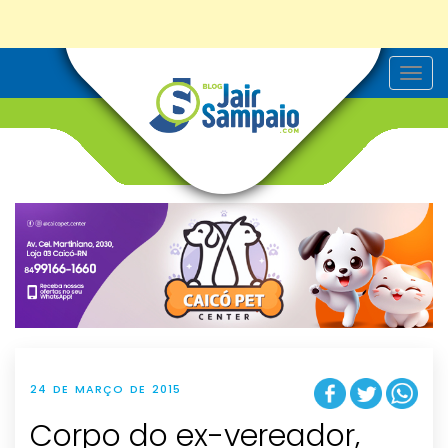
T
o
g
g
l
e
n
a
v
i
g
a
t
i
o
n
24 DE MARÇO DE 2015
Corpo do ex-vereador,