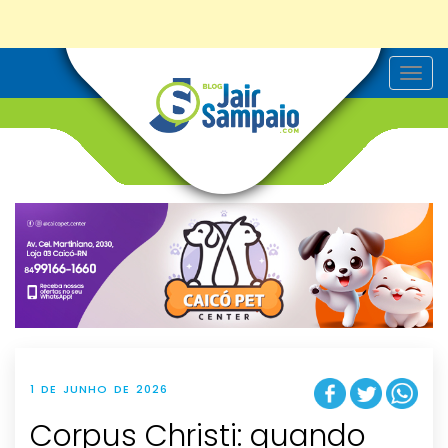
T
o
g
g
l
e
n
a
v
i
g
a
t
i
o
n
1 DE JUNHO DE 2026
Corpus Christi: quando