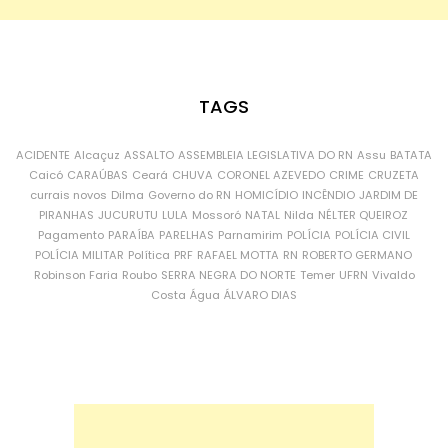
TAGS
ACIDENTE
Alcaçuz
ASSALTO
ASSEMBLEIA LEGISLATIVA DO RN
Assu
BATATA
Caicó
CARAÚBAS
Ceará
CHUVA
CORONEL AZEVEDO
CRIME
CRUZETA
currais novos
Dilma
Governo do RN
HOMICÍDIO
INCÊNDIO
JARDIM DE
PIRANHAS
JUCURUTU
LULA
Mossoró
NATAL
Nilda
NÉLTER QUEIROZ
Pagamento
PARAÍBA
PARELHAS
Parnamirim
POLÍCIA
POLÍCIA CIVIL
POLÍCIA MILITAR
Política
PRF
RAFAEL MOTTA
RN
ROBERTO GERMANO
Robinson Faria
Roubo
SERRA NEGRA DO NORTE
Temer
UFRN
Vivaldo
Costa
Água
ÁLVARO DIAS