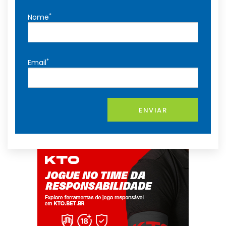
*
Nome
*
Email
ENVIAR