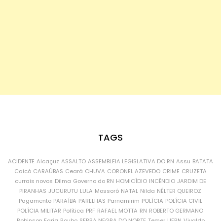
TAGS
ACIDENTE
Alcaçuz
ASSALTO
ASSEMBLEIA LEGISLATIVA DO RN
Assu
BATATA
Caicó
CARAÚBAS
Ceará
CHUVA
CORONEL AZEVEDO
CRIME
CRUZETA
currais novos
Dilma
Governo do RN
HOMICÍDIO
INCÊNDIO
JARDIM DE
PIRANHAS
JUCURUTU
LULA
Mossoró
NATAL
Nilda
NÉLTER QUEIROZ
Pagamento
PARAÍBA
PARELHAS
Parnamirim
POLÍCIA
POLÍCIA CIVIL
POLÍCIA MILITAR
Política
PRF
RAFAEL MOTTA
RN
ROBERTO GERMANO
Robinson Faria
Roubo
SERRA NEGRA DO NORTE
Temer
UFRN
Vivaldo