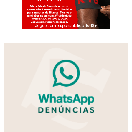
Jogue com responsabilidade. 18+