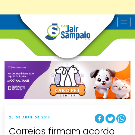
T
o
g
g
l
e
n
a
v
i
g
a
t
i
o
n
26 DE ABRIL DE 2016
Correios firmam acordo