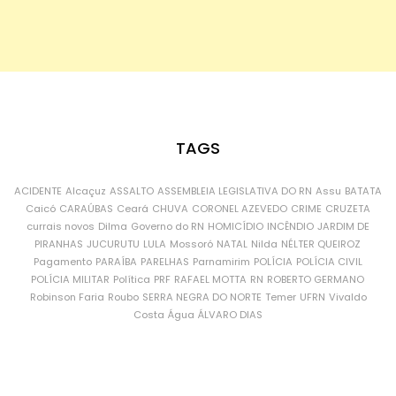
TAGS
ACIDENTE
Alcaçuz
ASSALTO
ASSEMBLEIA LEGISLATIVA DO RN
Assu
BATATA
Caicó
CARAÚBAS
Ceará
CHUVA
CORONEL AZEVEDO
CRIME
CRUZETA
currais novos
Dilma
Governo do RN
HOMICÍDIO
INCÊNDIO
JARDIM DE
PIRANHAS
JUCURUTU
LULA
Mossoró
NATAL
Nilda
NÉLTER QUEIROZ
Pagamento
PARAÍBA
PARELHAS
Parnamirim
POLÍCIA
POLÍCIA CIVIL
POLÍCIA MILITAR
Política
PRF
RAFAEL MOTTA
RN
ROBERTO GERMANO
Robinson Faria
Roubo
SERRA NEGRA DO NORTE
Temer
UFRN
Vivaldo
Costa
Água
ÁLVARO DIAS