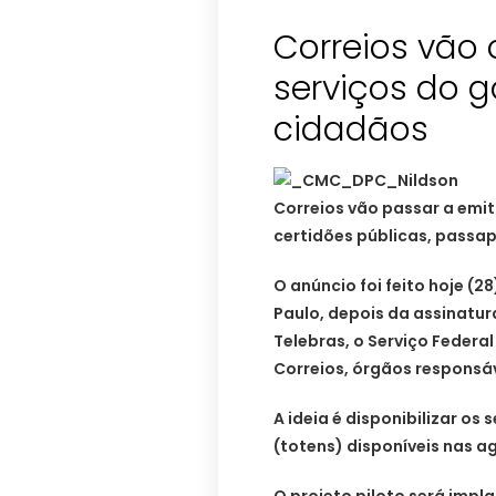
Correios vão 
serviços do g
cidadãos
Correios vão passar a emi
certidões públicas, passap
O anúncio foi feito hoje (2
Paulo, depois da assinatu
Telebras, o Serviço Federa
Correios, órgãos responsáv
A ideia é disponibilizar o
(totens) disponíveis nas a