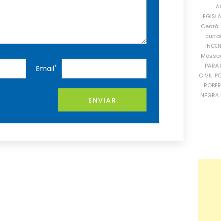
A
LEGISL
Ceará
curra
INCÊ
Mosso
PARA
*
Email
CIVIL
PO
ROBE
NEGRA 
ENVIAR