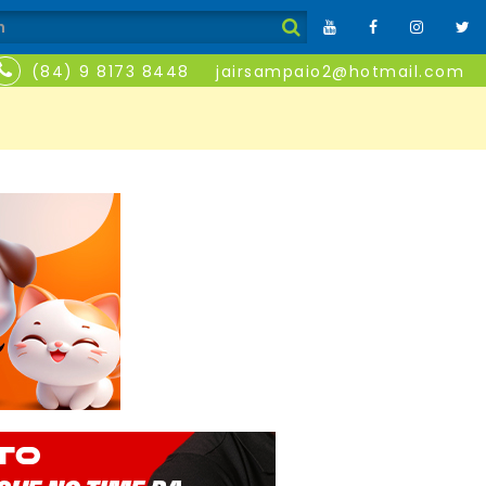
(84) 9 8173 8448
jairsampaio2@hotmail.com