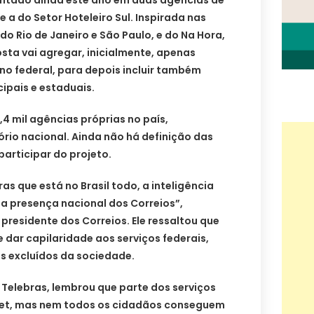
lantado ainda este ano em duas agências de
 e a do Setor Hoteleiro Sul. Inspirada nas
 Rio de Janeiro e São Paulo, e do Na Hora,
osta vai agregar, inicialmente, apenas
rno federal, para depois incluir também
ipais e estaduais.
,4 mil agências próprias no país,
ório nacional. Ainda não há definição das
articipar do projeto.
s que está no Brasil todo, a inteligência
a presença nacional dos Correios”,
presidente dos Correios. Ele ressaltou que
e dar capilaridade aos serviços federais,
s excluídos da sociedade.
a Telebras, lembrou que parte dos serviços
ernet, mas nem todos os cidadãos conseguem