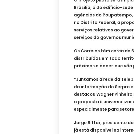
O projeto piloto será imp
Brasília, a do edifício-sede
agências do Poupatempo, do
no Distrito Federal, a prop
serviços relativos ao gove
serviços do governos munic
Os Correios têm cerca de 6
distribuídas em todo territ
próximas cidades que vão p
“Juntamos a rede da Telebra
da informação do Serpro e 
destacou Wagner Pinheiro, 
a proposta é universalizar 
especialmente para setore
Jorge Bittar, presidente d
já está disponível na int