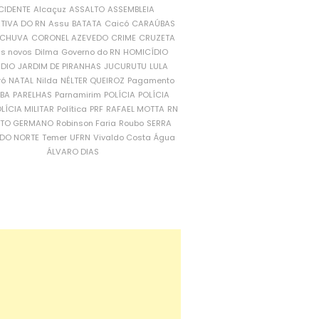
CIDENTE
Alcaçuz
ASSALTO
ASSEMBLEIA
ATIVA DO RN
Assu
BATATA
Caicó
CARAÚBAS
CHUVA
CORONEL AZEVEDO
CRIME
CRUZETA
is novos
Dilma
Governo do RN
HOMICÍDIO
NDIO
JARDIM DE PIRANHAS
JUCURUTU
LULA
ró
NATAL
Nilda
NÉLTER QUEIROZ
Pagamento
ÍBA
PARELHAS
Parnamirim
POLÍCIA
POLÍCIA
LÍCIA MILITAR
Política
PRF
RAFAEL MOTTA
RN
RTO GERMANO
Robinson Faria
Roubo
SERRA
DO NORTE
Temer
UFRN
Vivaldo Costa
Água
ÁLVARO DIAS