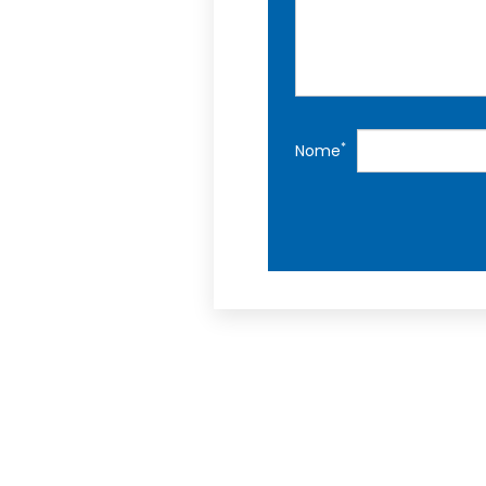
*
Nome