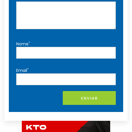
*
Nome
*
Email
ENVIAR