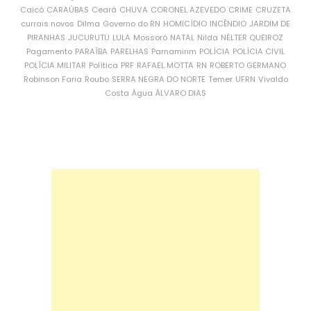
Caicó
CARAÚBAS
Ceará
CHUVA
CORONEL AZEVEDO
CRIME
CRUZETA
currais novos
Dilma
Governo do RN
HOMICÍDIO
INCÊNDIO
JARDIM DE
PIRANHAS
JUCURUTU
LULA
Mossoró
NATAL
Nilda
NÉLTER QUEIROZ
Pagamento
PARAÍBA
PARELHAS
Parnamirim
POLÍCIA
POLÍCIA CIVIL
POLÍCIA MILITAR
Política
PRF
RAFAEL MOTTA
RN
ROBERTO GERMANO
Robinson Faria
Roubo
SERRA NEGRA DO NORTE
Temer
UFRN
Vivaldo
Costa
Água
ÁLVARO DIAS