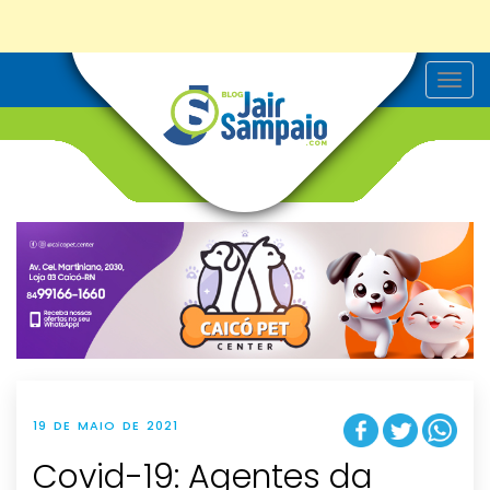
T
o
g
g
l
e
n
a
v
i
g
a
t
i
o
n
19 DE MAIO DE 2021
Covid-19: Agentes da