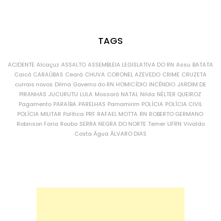
TAGS
ACIDENTE
Alcaçuz
ASSALTO
ASSEMBLEIA LEGISLATIVA DO RN
Assu
BATATA
Caicó
CARAÚBAS
Ceará
CHUVA
CORONEL AZEVEDO
CRIME
CRUZETA
currais novos
Dilma
Governo do RN
HOMICÍDIO
INCÊNDIO
JARDIM DE
PIRANHAS
JUCURUTU
LULA
Mossoró
NATAL
Nilda
NÉLTER QUEIROZ
Pagamento
PARAÍBA
PARELHAS
Parnamirim
POLÍCIA
POLÍCIA CIVIL
POLÍCIA MILITAR
Política
PRF
RAFAEL MOTTA
RN
ROBERTO GERMANO
Robinson Faria
Roubo
SERRA NEGRA DO NORTE
Temer
UFRN
Vivaldo
Costa
Água
ÁLVARO DIAS