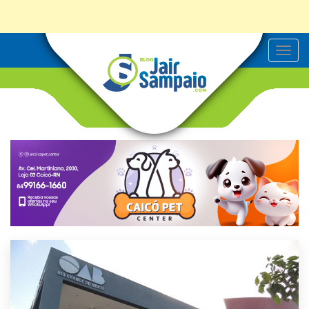
T
o
g
g
l
e
n
a
v
i
g
a
t
i
o
n