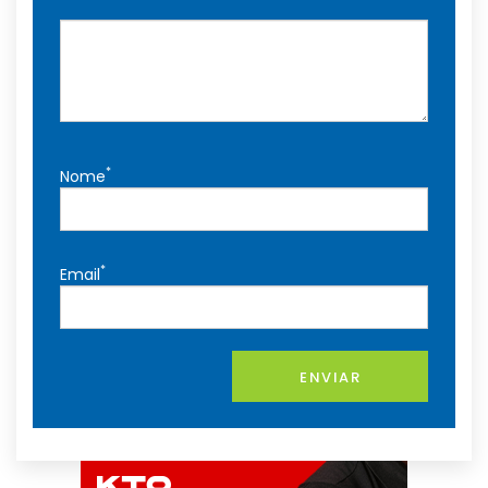
*
Nome
*
Email
ENVIAR