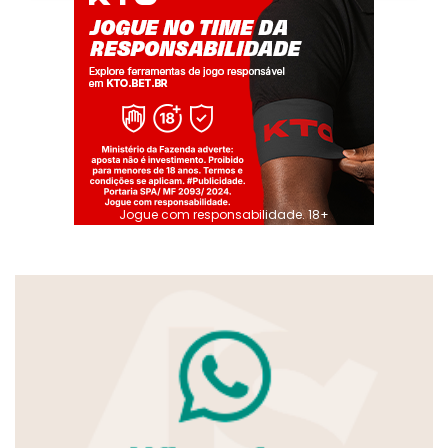
Jogue com responsabilidade. 18+