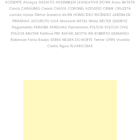
ACIDENTE
Alcaçuz
ASSALTO
ASSEMBLEIA LEGISLATIVA DO RN
Assu
BATATA
Caicó
CARAÚBAS
Ceará
CHUVA
CORONEL AZEVEDO
CRIME
CRUZETA
currais novos
Dilma
Governo do RN
HOMICÍDIO
INCÊNDIO
JARDIM DE
PIRANHAS
JUCURUTU
LULA
Mossoró
NATAL
Nilda
NÉLTER QUEIROZ
Pagamento
PARAÍBA
PARELHAS
Parnamirim
POLÍCIA
POLÍCIA CIVIL
POLÍCIA MILITAR
Política
PRF
RAFAEL MOTTA
RN
ROBERTO GERMANO
Robinson Faria
Roubo
SERRA NEGRA DO NORTE
Temer
UFRN
Vivaldo
Costa
Água
ÁLVARO DIAS