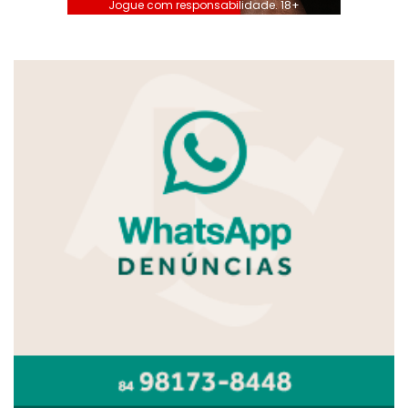
Jogue com responsabilidade. 18+