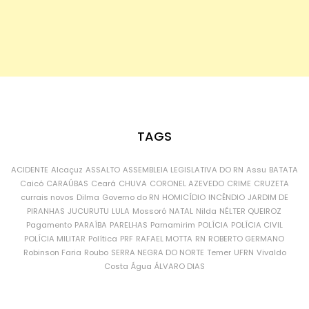
TAGS
ACIDENTE
Alcaçuz
ASSALTO
ASSEMBLEIA LEGISLATIVA DO RN
Assu
BATATA
Caicó
CARAÚBAS
Ceará
CHUVA
CORONEL AZEVEDO
CRIME
CRUZETA
currais novos
Dilma
Governo do RN
HOMICÍDIO
INCÊNDIO
JARDIM DE
PIRANHAS
JUCURUTU
LULA
Mossoró
NATAL
Nilda
NÉLTER QUEIROZ
Pagamento
PARAÍBA
PARELHAS
Parnamirim
POLÍCIA
POLÍCIA CIVIL
POLÍCIA MILITAR
Política
PRF
RAFAEL MOTTA
RN
ROBERTO GERMANO
Robinson Faria
Roubo
SERRA NEGRA DO NORTE
Temer
UFRN
Vivaldo
Costa
Água
ÁLVARO DIAS