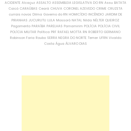
ACIDENTE
Alcaçuz
ASSALTO
ASSEMBLEIA LEGISLATIVA DO RN
Assu
BATATA
Caicó
CARAÚBAS
Ceará
CHUVA
CORONEL AZEVEDO
CRIME
CRUZETA
currais novos
Dilma
Governo do RN
HOMICÍDIO
INCÊNDIO
JARDIM DE
PIRANHAS
JUCURUTU
LULA
Mossoró
NATAL
Nilda
NÉLTER QUEIROZ
Pagamento
PARAÍBA
PARELHAS
Parnamirim
POLÍCIA
POLÍCIA CIVIL
POLÍCIA MILITAR
Política
PRF
RAFAEL MOTTA
RN
ROBERTO GERMANO
Robinson Faria
Roubo
SERRA NEGRA DO NORTE
Temer
UFRN
Vivaldo
Costa
Água
ÁLVARO DIAS