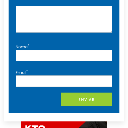
*
Nome
*
Email
ENVIAR