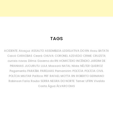
TAGS
ACIDENTE
Alcaçuz
ASSALTO
ASSEMBLEIA LEGISLATIVA DO RN
Assu
BATATA
Caicó
CARAÚBAS
Ceará
CHUVA
CORONEL AZEVEDO
CRIME
CRUZETA
currais novos
Dilma
Governo do RN
HOMICÍDIO
INCÊNDIO
JARDIM DE
PIRANHAS
JUCURUTU
LULA
Mossoró
NATAL
Nilda
NÉLTER QUEIROZ
Pagamento
PARAÍBA
PARELHAS
Parnamirim
POLÍCIA
POLÍCIA CIVIL
POLÍCIA MILITAR
Política
PRF
RAFAEL MOTTA
RN
ROBERTO GERMANO
Robinson Faria
Roubo
SERRA NEGRA DO NORTE
Temer
UFRN
Vivaldo
Costa
Água
ÁLVARO DIAS