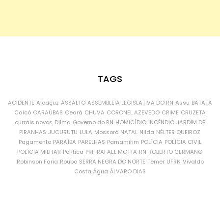
TAGS
ACIDENTE
Alcaçuz
ASSALTO
ASSEMBLEIA LEGISLATIVA DO RN
Assu
BATATA
Caicó
CARAÚBAS
Ceará
CHUVA
CORONEL AZEVEDO
CRIME
CRUZETA
currais novos
Dilma
Governo do RN
HOMICÍDIO
INCÊNDIO
JARDIM DE
PIRANHAS
JUCURUTU
LULA
Mossoró
NATAL
Nilda
NÉLTER QUEIROZ
Pagamento
PARAÍBA
PARELHAS
Parnamirim
POLÍCIA
POLÍCIA CIVIL
POLÍCIA MILITAR
Política
PRF
RAFAEL MOTTA
RN
ROBERTO GERMANO
Robinson Faria
Roubo
SERRA NEGRA DO NORTE
Temer
UFRN
Vivaldo
Costa
Água
ÁLVARO DIAS