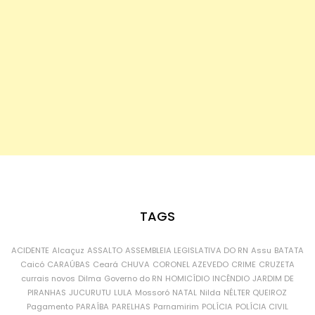
TAGS
ACIDENTE
Alcaçuz
ASSALTO
ASSEMBLEIA LEGISLATIVA DO RN
Assu
BATATA
Caicó
CARAÚBAS
Ceará
CHUVA
CORONEL AZEVEDO
CRIME
CRUZETA
currais novos
Dilma
Governo do RN
HOMICÍDIO
INCÊNDIO
JARDIM DE
PIRANHAS
JUCURUTU
LULA
Mossoró
NATAL
Nilda
NÉLTER QUEIROZ
Pagamento
PARAÍBA
PARELHAS
Parnamirim
POLÍCIA
POLÍCIA CIVIL