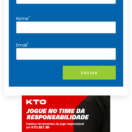
*
Nome
*
Email
ENVIAR