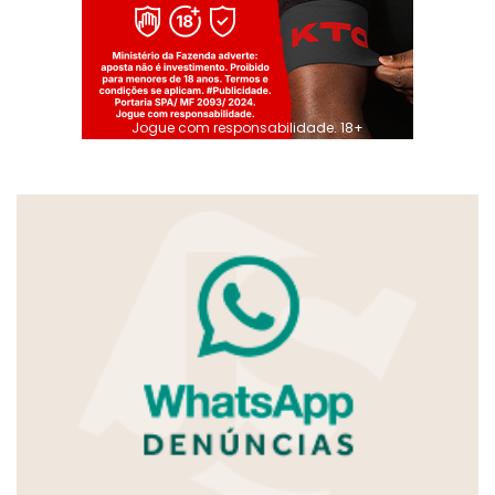
Jogue com responsabilidade. 18+