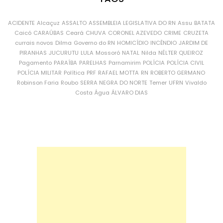
ACIDENTE
Alcaçuz
ASSALTO
ASSEMBLEIA LEGISLATIVA DO RN
Assu
BATATA
Caicó
CARAÚBAS
Ceará
CHUVA
CORONEL AZEVEDO
CRIME
CRUZETA
currais novos
Dilma
Governo do RN
HOMICÍDIO
INCÊNDIO
JARDIM DE
PIRANHAS
JUCURUTU
LULA
Mossoró
NATAL
Nilda
NÉLTER QUEIROZ
Pagamento
PARAÍBA
PARELHAS
Parnamirim
POLÍCIA
POLÍCIA CIVIL
POLÍCIA MILITAR
Política
PRF
RAFAEL MOTTA
RN
ROBERTO GERMANO
Robinson Faria
Roubo
SERRA NEGRA DO NORTE
Temer
UFRN
Vivaldo
Costa
Água
ÁLVARO DIAS