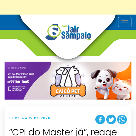
T
o
g
g
l
e
n
a
v
i
g
a
t
i
o
n
13 DE MAIO DE 2026
“CPI do Master já”, reage