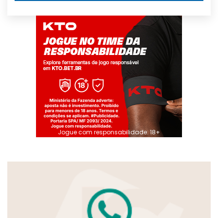
Jogue com responsabilidade. 18+