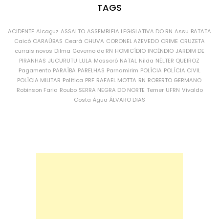
TAGS
ACIDENTE
Alcaçuz
ASSALTO
ASSEMBLEIA LEGISLATIVA DO RN
Assu
BATATA
Caicó
CARAÚBAS
Ceará
CHUVA
CORONEL AZEVEDO
CRIME
CRUZETA
currais novos
Dilma
Governo do RN
HOMICÍDIO
INCÊNDIO
JARDIM DE
PIRANHAS
JUCURUTU
LULA
Mossoró
NATAL
Nilda
NÉLTER QUEIROZ
Pagamento
PARAÍBA
PARELHAS
Parnamirim
POLÍCIA
POLÍCIA CIVIL
POLÍCIA MILITAR
Política
PRF
RAFAEL MOTTA
RN
ROBERTO GERMANO
Robinson Faria
Roubo
SERRA NEGRA DO NORTE
Temer
UFRN
Vivaldo
Costa
Água
ÁLVARO DIAS